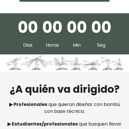
0
0
0
0
0
0
0
0
Dias
Horas
Min
Seg
¿A quién va dirigido?
▶︎ Profesionales
que quieran diseñar con bambú
con base técnica.
▶︎ Estudiantes/profesionales
que busquen llevar