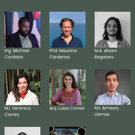
Ing. Michael
Phd. Mauricio
M.A. Alvaro
Cordoba
Cárdenas
Regatero
M.I. Amaury
M.I. Verónica
Arq. Luisa Correa
Llamas
Correa