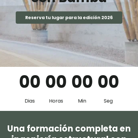
Reserva tu lugar para la edición 2026
0
0
0
0
0
0
0
0
Dias
Horas
Min
Seg
Una formación completa en