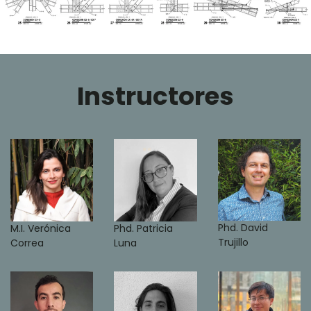
Instructores
Phd. David
M.I. Verónica
Phd. Patricia
Trujillo
Correa
Luna