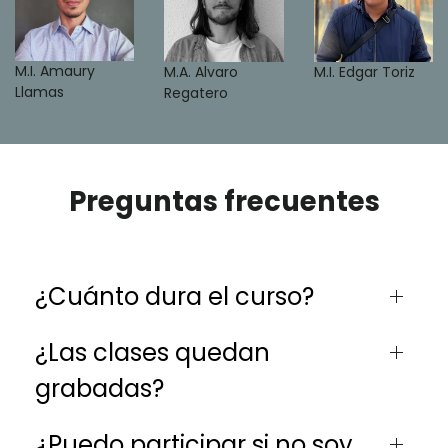
M.I. Amaury
M.A. Alvaro
M.I. Edgar Toriz
Llamas
Regatero
Preguntas frecuentes
¿Cuánto dura el curso?
¿Las clases quedan
grabadas?
¿Puedo participar si no soy