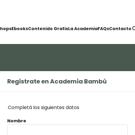
se
hops
Ebooks
Contenido Gratis
La Academia
FAQs
Contacto
Registrate en Academia Bambú
Completá los siguientes datos
Nombre